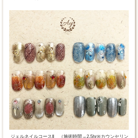
ジェルネイルコースⅡ （施術時間→2.5hr※カウンセリン